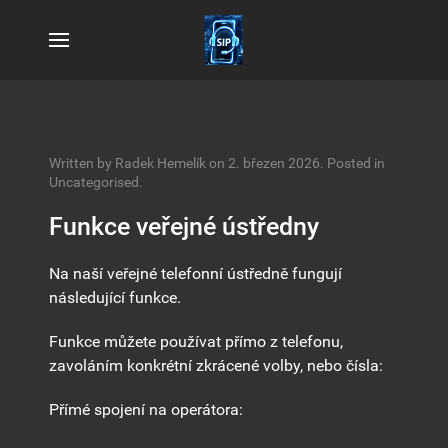
Written by Radek Hemelík on
2. březen 2026
. Posted in
Uncategorised
.
Funkce veřejné ústředny
Na naší veřejné telefonní ústředně fungují
následující funkce.
Funkce můžete používat přímo z telefonu,
zavoláním konkrétní zkrácené volby, nebo čísla:
Přímé spojení na operátora: